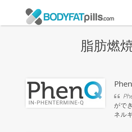
脂肪燃焼
Ph
Ph
がで
ネル