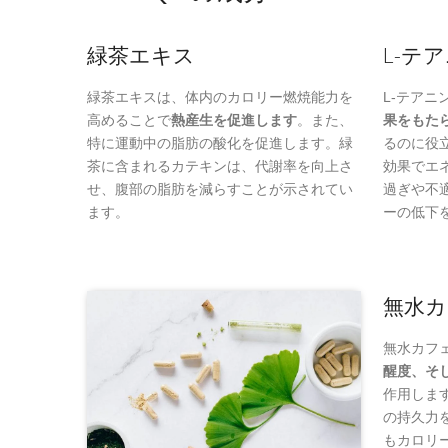
緑茶エキス
L-テ
緑茶エキスは、体内のカロリー燃焼能力を
L-テアニ
高めることで
熱産生を促進します
。また、
果をもた
特に運動中の脂肪の酸化を促進します。緑
るのに役
茶に含まれるカテキンは、代謝率を向上さ
効果でエ
せ、腹部の脂肪を減らすことが示されてい
過ぎや不
ます。
ーの低下
無水
無水カフ
醒度、そ
作用しま
の持久力
もカロリ