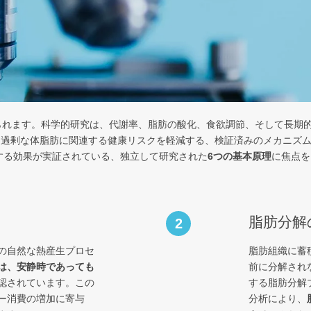
られます。科学的研究は、代謝率、脂肪の酸化、食欲調節、そして長期
進し、過剰な体脂肪に関連する健康リスクを軽減する、検証済みのメカニズ
トする効果が実証されている、独立して研究された
6つの基本原理
に焦点を
脂肪分解
2
の自然な熱産生プロセ
脂肪組織に蓄
は、安静時であっても
前に分解され
認されています。この
する脂肪分解
ー消費の増加に寄与
分析により、