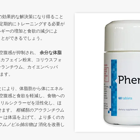
の効果的な解決策になり得ること
定期的にトレーニングする必要が
ルギーの増加と食欲の減少によ
ことができるでしょう。
空腹感が抑制され、
余分な体脂
水カフェイン粉末、コリウスフォ
オーランチウム、カイエンペッパ
います。
とにより、体脂肪から体にエネル
空腹感と食欲を軽減し、食物への
リルシクラーゼを活性化し、ほ
せます。
柑橘類のアウランチウム
ー
は体温を上げて、より多くのカ
ウムノビル抽出物は
消化を改善し