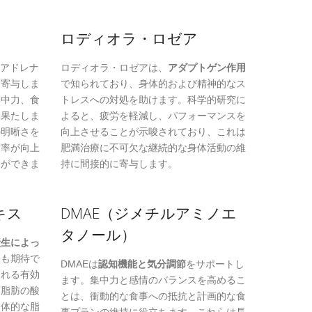
ロディオラ・ロゼア
ルアドレナ
ロディオラ・ロゼアは、
アダプトゲン作用
に寄与しま
で知られており、身体的および精神的なス
集中力、食
トレスへの対処を助けます。科学的研究に
を果たしま
よると、疲労を軽減し、パフォーマンスを
の明晰さを
向上させることが示唆されており、これは
守率が向上
肥満治療に不可欠な継続的な身体活動の維
とができま
持に間接的に寄与します。
キス
DMAE（ジメチルアミノエ
タノール）
産生によっ
果も期待で
DMAEは
認知機能と気分調節
をサポートし
まれる有効
ます。集中力と感情のバランスを高めるこ
、脂肪の酸
とは、衝動的な食事への抵抗と計画的な食
全体的な脂
事プランの維持に役立ちます。これらは長