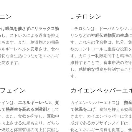
アニン
L-チロシン
ンは
眠気を催さずにリラックス効
L-チロシンは、ドーパミンやノ
らし
、ストレスによる過食を抑え
リンなどの
神経伝達物質の生成
立ちます。また、刺激物との相乗
す。これらの化合物は、気分、
ネルギーレベルを安定させ、食べ
欲のコントロールに重要な役割
適切な食生活につながるエネルギ
す。カロリー制限期間中も精神
を防ぎます。
維持することで、食事療法の遵
し、感情的な摂食を抑制するこ
す。
カフェイン
カイエンペッパーエ
ェインは
、エネルギーレベル、覚
カイエンペッパーエキスは、
熱
して熱産生を高める刺激剤
として
て体温を上げ
、食欲を抑える効
す。また、食欲を抑制し、運動中
きます。カイエンペッパーに含
を向上させる効果もあり、どちら
成分であるカプサイシノイドは
ー燃焼と体重管理の向上に貢献し
化とエネルギー消費を促進し、