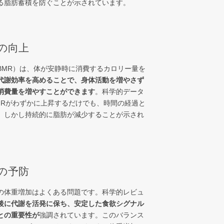
る脂肪蓄積を防ぐことが示されています。
の向上
BMR）は、体が安静時に消費するカロリー量を
代謝効率を高めることで、身体活動を増やさず
消費量を増やすことができます
。科学的データ
MRがわずかに上昇するだけでも、時間の経過と
、しかし持続的に脂肪が減少することが示され
の予防
の体重増加はよくある問題です。科学的レビュ
後に代謝を活発に保ち、安定した食欲シグナル
との重要性が
強調されています。このバランス