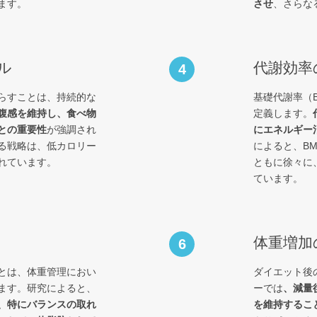
ます。
させ
、さらな
ル
代謝効率
4
らすことは、持続的な
基礎代謝率（
腹感を維持し、食べ物
定義します。
との重要性
が強調され
にエネルギー
る戦略は、低カロリー
によると、B
れています。
ともに徐々に
ています。
体重増加
6
とは、体重管理におい
ダイエット後
ます。研究によると、
ーでは
、減量
、特にバランスの取れ
を維持するこ