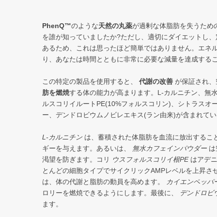
PhenQ™
のような
天然の丸薬
が過剰な体脂肪を失うため
を誰が知っていましたか?ただし、適切にダイエットし、
あるため、これは思ったほど簡単ではありません。エネ
り、あなたは時間とともに非常に必要な減量を達成する
この特定の製品を使用すると、
代謝の改善
が保証され、
肪を燃焼
する体の能力が高まります。L-カルニチン、無
ルスコリイルートPE(10%フォルスコリン)、シトラス
ー、デンドロビウムノビレエキス(ラン由来)が含まれて
L-カルニチン
は、蓄積された体脂肪を血流に放出するこ
ギーを与えます。あるいは、
無水カフェインパウダー
は
渇望を防ぎます。コリ
ウスフォルスコリイ根PE
はアデニ
とんどの細胞タイプでサイクリックAMPレベルを上昇さ
は、体の代謝と脂肪の動員を高めます。
カイエンペッパ
ロリーを燃焼できるようにします。最後に、
デンドロビ
ます。