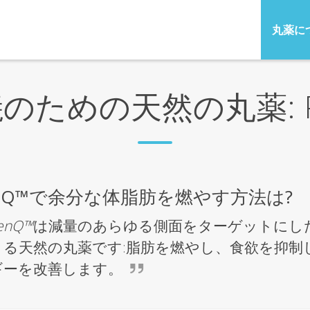
丸薬に
のための天然の丸薬: P
enQ™で余分な体脂肪を燃やす方法は?
enQ™
は減量のあらゆる側面をターゲットにし
きる天然の丸薬です:脂肪を燃やし、食欲を抑制
ギーを改善します。