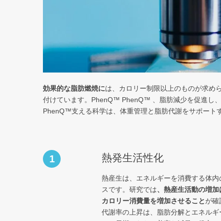
効果的な脂肪燃焼に
は、カロリー制限以上のものが求め
付けています。PhenQ™ PhenQ™ 、脂肪減少を促
PhenQ™支える科学は、体重管理と脂肪代謝をサポー
熱発生活性化
1
熱産生は、エネルギーを消費する体内
スです。研究では
、熱産生活動の増加
カロリー消費量を増加させること
が確
代謝率の上昇は、脂肪分解とエネルギ