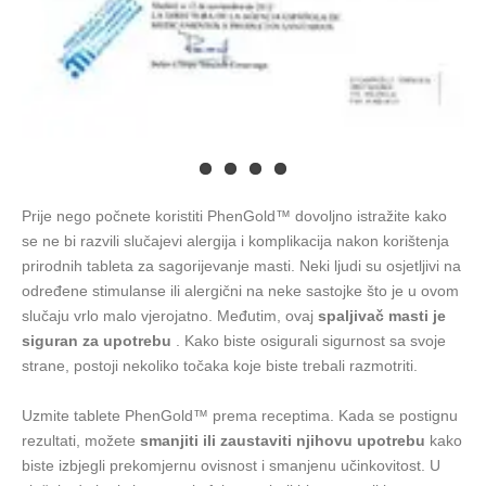
Prije nego počnete koristiti PhenGold™ dovoljno istražite kako
se ne bi razvili slučajevi alergija i komplikacija nakon korištenja
prirodnih tableta za sagorijevanje masti. Neki ljudi su osjetljivi na
određene stimulanse ili alergični na neke sastojke što je u ovom
slučaju vrlo malo vjerojatno. Međutim, ovaj
spaljivač masti je
siguran za upotrebu
. Kako biste osigurali sigurnost sa svoje
strane, postoji nekoliko točaka koje biste trebali razmotriti.
Uzmite tablete PhenGold™ prema receptima. Kada se postignu
rezultati, možete
smanjiti ili zaustaviti njihovu upotrebu
kako
biste izbjegli prekomjernu ovisnost i smanjenu učinkovitost. U