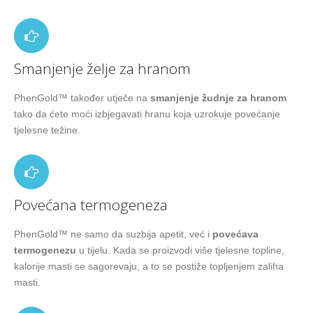
Smanjenje želje za hranom
PhenGold™ također utječe na
smanjenje žudnje za hranom
tako da ćete moći izbjegavati hranu koja uzrokuje povećanje
tjelesne težine.
Povećana termogeneza
PhenGold™ ne samo da suzbija apetit, već i
povećava
termogenezu
u tijelu. Kada se proizvodi više tjelesne topline,
kalorije masti se sagorevaju, a to se postiže topljenjem zaliha
masti.