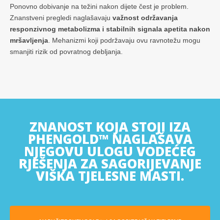
Ponovno dobivanje na težini nakon dijete čest je problem.
Znanstveni pregledi naglašavaju
važnost održavanja
responzivnog metabolizma i stabilnih signala apetita nakon
mršavljenja
. Mehanizmi koji podržavaju ovu ravnotežu mogu
smanjiti rizik od povratnog debljanja.
ZNANOST KOJA STOJI IZA
PHENGOLD™ NAGLAŠAVA
NJEGOVU ULOGU VODEĆEG
RJEŠENJA ZA SAGORIJEVANJE
VIŠKA TJELESNE MASTI.