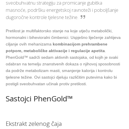
sveobuhvatnu strategiju za promicanje gubitka
masnoće, podršku energetskoj ravnoteži i poboljšanje
dugoročne kontrole tjelesne težine.
Pretilost je multifaktorsko stanje na koje utječu metabolički,
hormonalni i bihevioralni čimbenici. Uspješno liječenje zahtijeva
ciljanje ovih mehanizama
kombinacijom prehrambene
potpore, metaboličke aktivacije i regulacije apetita
.
PhenGold™ sadrži sedam aktivnih sastojaka, od kojih je svaki
odabran na temelju znanstvenih dokaza o njihovoj sposobnosti
da podrže metabolizam masti, smanjenje kalorija i kontrolu
tjelesne težine. Ovi sastojci djeluju različitim putevima kako bi
postigli sveobuhvatan učinak protiv pretilosti.
Sastojci PhenGold™
Ekstrakt zelenog čaja