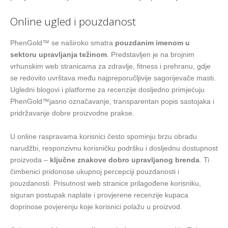
Online ugled i pouzdanost
PhenGold™ se naširoko smatra
pouzdanim imenom u
sektoru upravljanja težinom
. Predstavljen je na brojnim
vrhunskim web stranicama za zdravlje, fitness i prehranu, gdje
se redovito uvrštava među najpreporučljivije sagorijevače masti.
Ugledni blogovi i platforme za recenzije dosljedno primjećuju
PhenGold™jasno označavanje, transparentan popis sastojaka i
pridržavanje dobre proizvodne prakse.
U online raspravama korisnici često spominju brzu obradu
narudžbi, responzivnu korisničku podršku i dosljednu dostupnost
proizvoda –
ključne znakove dobro upravljanog brenda
. Ti
čimbenici pridonose ukupnoj percepciji pouzdanosti i
pouzdanosti. Prisutnost web stranice prilagođene korisniku,
siguran postupak naplate i provjerene recenzije kupaca
doprinose povjerenju koje korisnici polažu u proizvod.