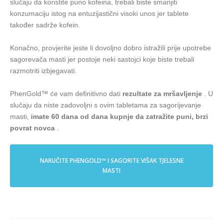
slučaju da koristite puno kofeina, trebali biste smanjiti
konzumaciju istog na entuzijastični visoki unos jer tablete
također sadrže kofein.
Konačno, provjerite jeste li dovoljno dobro istražili prije upotrebe
sagorevača masti jer postoje neki sastojci koje biste trebali
razmotriti izbjegavati.
PhenGold™ će vam definitivno dati
rezultate za mršavljenje
. U
slučaju da niste zadovoljni s ovim tabletama za sagorijevanje
masti,
imate 60 dana od dana kupnje da zatražite puni, brzi
povrat novca
.
NARUČITE PHENGOLD™ I SAGORITE VIŠAK TJELESNE
MASTI