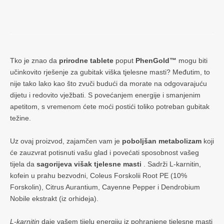
Tko je znao da
prirodne tablete
poput
PhenGold™
mogu biti
učinkovito rješenje za gubitak viška tjelesne masti? Međutim, to
nije tako lako kao što zvuči budući da morate na odgovarajuću
dijetu i redovito vježbati. S povećanjem energije i smanjenim
apetitom, s vremenom ćete moći postići toliko potreban gubitak
težine.
Uz ovaj proizvod, zajamčen vam je
poboljšan metabolizam
koji
će zauzvrat potisnuti vašu glad i povećati sposobnost vašeg
tijela da
sagorijeva višak tjelesne masti
. Sadrži L-karnitin,
kofein u prahu bezvodni, Coleus Forskolii Root PE (10%
Forskolin), Citrus Aurantium, Cayenne Pepper i Dendrobium
Nobile ekstrakt (iz orhideja).
L-karnitin
daje vašem tijelu energiju iz pohranjene tjelesne masti