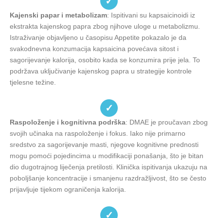
✓
Kajenski papar i metabolizam
: Ispitivani su kapsaicinoidi iz
ekstrakta kajenskog papra zbog njihove uloge u metabolizmu.
Istraživanje objavljeno u časopisu Appetite pokazalo je da
svakodnevna konzumacija kapsaicina povećava sitost i
sagorijevanje kalorija, osobito kada se konzumira prije jela. To
podržava uključivanje kajenskog papra u strategije kontrole
tjelesne težine.
✓
Raspoloženje i kognitivna podrška
: DMAE je proučavan zbog
svojih učinaka na raspoloženje i fokus. Iako nije primarno
sredstvo za sagorijevanje masti, njegove kognitivne prednosti
mogu pomoći pojedincima u modifikaciji ponašanja, što je bitan
dio dugotrajnog liječenja pretilosti. Klinička ispitivanja ukazuju na
poboljšanje koncentracije i smanjenu razdražljivost, što se često
prijavljuje tijekom ograničenja kalorija.
✓