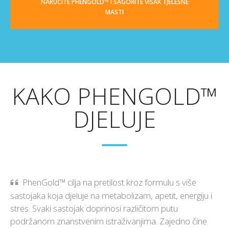
NARUČITE PHENGOLD™ I SAGORITE VIŠAK TJELESNE
MASTI
KAKO PHENGOLD™
DJELUJE
PhenGold™ cilja na pretilost kroz formulu s više
sastojaka koja djeluje na metabolizam, apetit, energiju i
stres. Svaki sastojak doprinosi različitom putu
podržanom znanstvenim istraživanjima. Zajedno čine