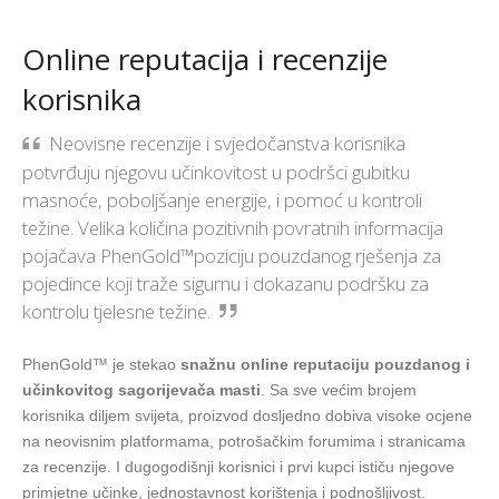
Online reputacija i recenzije
korisnika
Neovisne recenzije i svjedočanstva korisnika
potvrđuju njegovu učinkovitost u podršci gubitku
masnoće, poboljšanje energije, i pomoć u kontroli
težine. Velika količina pozitivnih povratnih informacija
pojačava PhenGold™poziciju pouzdanog rješenja za
pojedince koji traže sigurnu i dokazanu podršku za
kontrolu tjelesne težine.
PhenGold™ je stekao
snažnu online reputaciju pouzdanog i
učinkovitog sagorijevača masti
. Sa sve većim brojem
korisnika diljem svijeta, proizvod dosljedno dobiva visoke ocjene
na neovisnim platformama, potrošačkim forumima i stranicama
za recenzije. I dugogodišnji korisnici i prvi kupci ističu njegove
primjetne učinke, jednostavnost korištenja i podnošljivost.