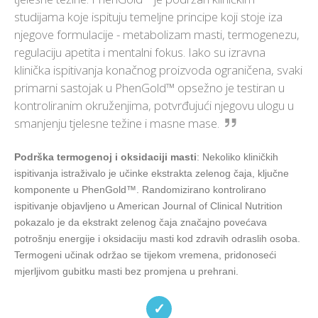
studijama koje ispituju temeljne principe koji stoje iza
njegove formulacije - metabolizam masti, termogenezu,
regulaciju apetita i mentalni fokus. Iako su izravna
klinička ispitivanja konačnog proizvoda ograničena, svaki
primarni sastojak u PhenGold™ opsežno je testiran u
kontroliranim okruženjima, potvrđujući njegovu ulogu u
smanjenju tjelesne težine i masne mase.
Podrška termogenoj i oksidaciji masti
: Nekoliko kliničkih
ispitivanja istraživalo je učinke ekstrakta zelenog čaja, ključne
komponente u PhenGold™. Randomizirano kontrolirano
ispitivanje objavljeno u American Journal of Clinical Nutrition
pokazalo je da ekstrakt zelenog čaja značajno povećava
potrošnju energije i oksidaciju masti kod zdravih odraslih osoba.
Termogeni učinak održao se tijekom vremena, pridonoseći
mjerljivom gubitku masti bez promjena u prehrani.
✓