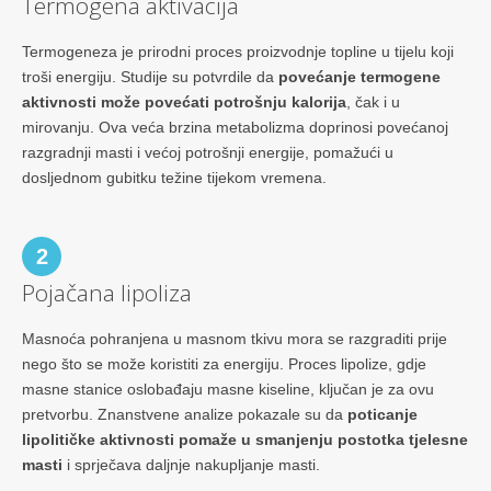
Termogena aktivacija
Termogeneza je prirodni proces proizvodnje topline u tijelu koji
troši energiju. Studije su potvrdile da
povećanje termogene
aktivnosti može povećati potrošnju kalorija
, čak i u
mirovanju. Ova veća brzina metabolizma doprinosi povećanoj
razgradnji masti i većoj potrošnji energije, pomažući u
dosljednom gubitku težine tijekom vremena.
2
Pojačana lipoliza
Masnoća pohranjena u masnom tkivu mora se razgraditi prije
nego što se može koristiti za energiju. Proces lipolize, gdje
masne stanice oslobađaju masne kiseline, ključan je za ovu
pretvorbu. Znanstvene analize pokazale su da
poticanje
lipolitičke aktivnosti pomaže u smanjenju postotka tjelesne
masti
i sprječava daljnje nakupljanje masti.