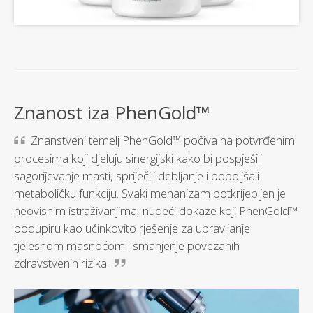
Znanost iza PhenGold™
Znanstveni temelj PhenGold™ počiva na potvrđenim
procesima koji djeluju sinergijski kako bi pospješili
sagorijevanje masti, spriječili debljanje i poboljšali
metaboličku funkciju. Svaki mehanizam potkrijepljen je
neovisnim istraživanjima, nudeći dokaze koji PhenGold™
podupiru kao učinkovito rješenje za upravljanje
tjelesnom masnoćom i smanjenje povezanih
zdravstvenih rizika.