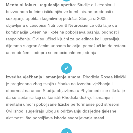
Mentalni fokus i regulacija apetita
: Studije o L-teaninu i
bezvodnom kofeinu ističu njihove kombinirane prednosti u
suzbijanju apetita i kognitivnoj podršci. Studija iz 2008.
objavljena u časopisu Nutrition & Neuroscience otkrila je da
kombinacija L-teanina i kofeina poboljšava pažnju, budnost i
raspoloženje. Ovi su učinci ključni za pojedince koji upravljaju
dijetama s ograničenim unosom kalorija, pomažući im da ostanu
usredotočeni i odupru se emocionalnom jedenju.
✓
Izvedba vježbanja i smanjenje umora
: Rhodiola Rosea klinički
je pregledana zbog svojih učinaka na izvedbu vježbanja i
otpornost na umor. Studija objavljena u Phytomedicine otkrila je
da su ispitanici koji su koristili Rhodiola doživjeli smanjeni
mentalni umor i poboljšane fizičke performanse pod stresom.
Ovi ishodi sugeriraju ulogu u održavanju dosljedne tjelesne
aktivnosti, što poboljšava ishode sagorijevanja masti.