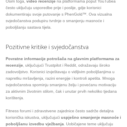
Osim toga,
video recenzije
na platformama poput YouTubea
često uključuju usporedbe prije i poslije, gdje korisnici
dokumentiraju svoje putovanje s PhenGold™. Ova vizualna
svjedočanstva podupiru tvrdnje o smanjenju masnoće i
poboljšanju sastava tijela.
Pozitivne kritike i svjedočanstva
Povratne informacije potrošača na glavnim platformama za
recenzije
, uključujući Trustpilot i Reddit, odražavaju široko
zadovoljstvo. Korisnici izvještavaju o vidljivim poboljšanjima u
napretku mršavljenja, razini energije i kontroli apetita. Mnoga
svjedočanstva spominju smanjenu želju i povećanu motivaciju
za aktivnim životnim stilom, čak i unutar prvih nekoliko tjedana
korištenja.
Fitness forumi i zdravstvene zajednice često sadrže detaljna
korisnička iskustva, uključujući
uspješno smanjenje masnoće i
poboljšanu izvedbu vježbanja
. Uobičajene teme uključuju