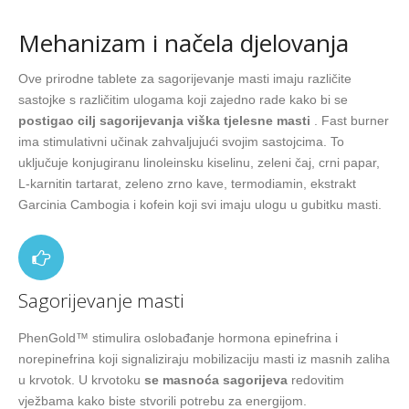
Mehanizam i načela djelovanja
Ove prirodne tablete za sagorijevanje masti imaju različite
sastojke s različitim ulogama koji zajedno rade kako bi se
postigao cilj sagorijevanja viška tjelesne masti
. Fast burner
ima stimulativni učinak zahvaljujući svojim sastojcima. To
uključuje konjugiranu linoleinsku kiselinu, zeleni čaj, crni papar,
L-karnitin tartarat, zeleno zrno kave, termodiamin, ekstrakt
Garcinia Cambogia i kofein koji svi imaju ulogu u gubitku masti.
Sagorijevanje masti
PhenGold™ stimulira oslobađanje hormona epinefrina i
norepinefrina koji signaliziraju mobilizaciju masti iz masnih zaliha
u krvotok. U krvotoku
se masnoća sagorijeva
redovitim
vježbama kako biste stvorili potrebu za energijom.