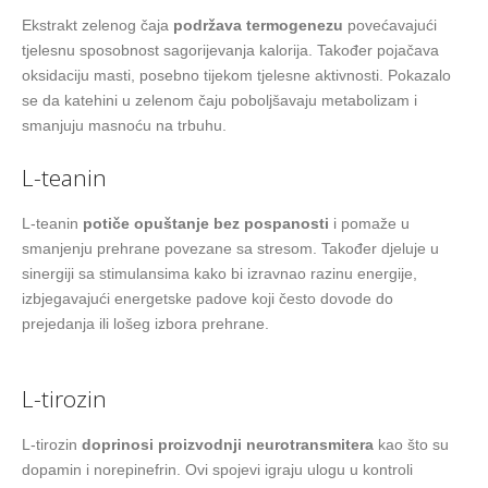
Ekstrakt zelenog čaja
podržava termogenezu
povećavajući
tjelesnu sposobnost sagorijevanja kalorija. Također pojačava
oksidaciju masti, posebno tijekom tjelesne aktivnosti. Pokazalo
se da katehini u zelenom čaju poboljšavaju metabolizam i
smanjuju masnoću na trbuhu.
L-teanin
L-teanin
potiče opuštanje bez pospanosti
i pomaže u
smanjenju prehrane povezane sa stresom. Također djeluje u
sinergiji sa stimulansima kako bi izravnao razinu energije,
izbjegavajući energetske padove koji često dovode do
prejedanja ili lošeg izbora prehrane.
L-tirozin
L-tirozin
doprinosi proizvodnji neurotransmitera
kao što su
dopamin i norepinefrin. Ovi spojevi igraju ulogu u kontroli