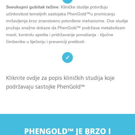
Sveukupni gubitak težine
: Kliničke studije potvrđuju
učinkovitost temeljnih sastojaka PhenGold™u promicanju
mršavljenja kroz znanstveno potvrđene mehanizme. Ove studije
pružaju snažne dokaze da PhenGold™ podržava metabolizam
masti, kontrolu apetita i pridržavanje ponašanja - ključne
čimbenike u liječenju i prevenciji pretilosti.
✓
Kliknite ovdje za popis kliničkih studija koje
podržavaju sastojke PhenGold™
https://www.mdpi.com/1422-0067/22/11/5956
https://pubmed.ncbi.nlm.nih.gov/15356670/
https://www.mdpi.com/2072-6643/16/17/2848
https://www.nature.com/articles/0802036
PHENGOLD™ JE BRZO I
https://pmc.ncbi.nlm.nih.gov/articles/PMC7098930/