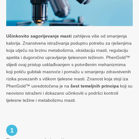
Učinkovito sagorijevanje masti
zahtijeva više od smanjenja
kalorija. Znanstvena istraživanja podupiru potrebu za rješenjima
koja utječu na brzinu metabolizma, oksidaciju masti, regulaciju
apetita i dugoročno upravljanje tjelesnom težinom. PhenGold™
slijedi ovaj pristup usklađivanjem s potvrđenim mehanizmima
koji potiču gubitak masnoće i pomažu u smanjenju zdravstvenih
rizika povezanih s viškom tjelesne masti. Znanost koja stoji iza
PhenGold™ usredotočena je na
šest temeljnih principa
koji su
neovisno istraženi i dokazano učinkoviti u podršci kontroli
tjelesne težine i metabolizmu masti.
1